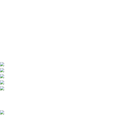
INFORMACIÓN
Política de privacidad
Política de devoluciones y reembolsos
Libro de reclamaciones
Nosotros
Contacto
Solimana 170 La Molina
Teléfono: (01) 763 2480
Teléfono: 982 278 809
ventas@conceptocreativo.com.pe
jhilario@conceptocreativo.com.pe
Copyright © 2024 CONCEPTO CREATIVO – Hacemos de tu marca la
diferencia