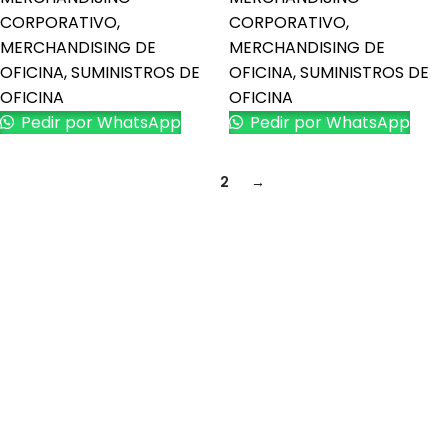
CORPORATIVO
,
CORPORATIVO
,
MERCHANDISING DE
MERCHANDISING DE
OFICINA
,
SUMINISTROS DE
OFICINA
,
SUMINISTROS DE
OFICINA
OFICINA
Pedir por WhatsApp
Pedir por WhatsApp
1
2
→
Es una empresa peruana con amplia experiencia en el
mercado de productos promocionales y publicitarios.
Últimos artículos
Cómo promocionar tu negocio con regalos