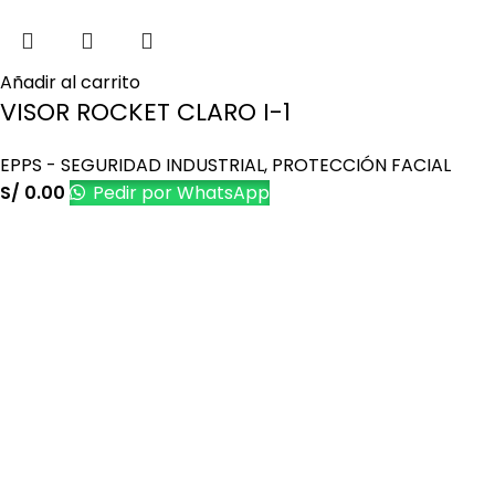
Añadir al carrito
VISOR ROCKET CLARO I-1
EPPS - SEGURIDAD INDUSTRIAL
,
PROTECCIÓN FACIAL
S/
0.00
Pedir por WhatsApp
Es una empresa peruana con amplia experiencia en el
mercado de productos promocionales y publicitarios.
Últimos artículos
Cómo promocionar tu negocio con regalos
personalizados populares