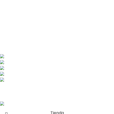
Política de privacidad
Política de devoluciones y reembolsos
Libro de reclamaciones
Nosotros
Contacto
Solimana 170 La Molina
Teléfono: (01) 763 2480
Teléfono: 982 278 809
ventas@conceptocreativo.com.pe
jhilario@conceptocreativo.com.pe
Copyright © 2024 CONCEPTO CREATIVO – Hacemos de tu marca la
diferencia
Tienda