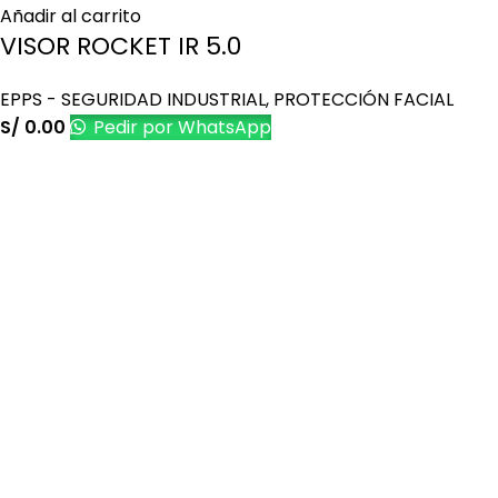
Añadir al carrito
VISOR ROCKET IR 5.0
EPPS - SEGURIDAD INDUSTRIAL
,
PROTECCIÓN FACIAL
S/
0.00
Pedir por WhatsApp
Es una empresa peruana con amplia experiencia en el
mercado de productos promocionales y publicitarios.
Últimos artículos
Cómo promocionar tu negocio con regalos
personalizados populares
23 de marzo de 2023
No Hay Comentarios