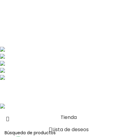
Política de devoluciones y reembolsos
Libro de reclamaciones
Nosotros
Contacto
Solimana 170 La Molina
Teléfono: (01) 763 2480
Teléfono: 982 278 809
ventas@conceptocreativo.com.pe
jhilario@conceptocreativo.com.pe
Copyright © 2024 CONCEPTO CREATIVO – Hacemos de tu marca la
diferencia
Tienda
Lista de deseos