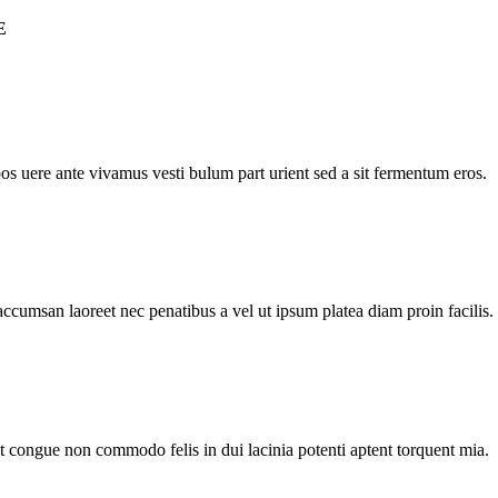
E
pos uere ante vivamus vesti bulum part urient sed a sit fermentum eros.
accumsan laoreet nec penatibus a vel ut ipsum platea diam proin facilis.
nt congue non commodo felis in dui lacinia potenti aptent torquent mia.