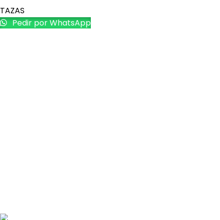
TAZAS
Pedir por WhatsApp
Últimos artíc
Es una empresa peruana con amplia
Cómo promoc
experiencia en el mercado de
regalos pers
productos promocionales y
publicitarios.
23 de marzo 
Comentarios
Merchandisin
deben usarlo
23 de marzo 
Comentarios
Copyright © 2024 CONCEPTO CREATIVO – Hacemos de tu marca la di