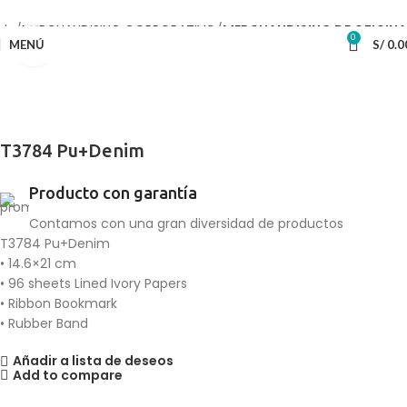
cio
MERCHANDISING CORPORATIVO
MERCHANDISING DE OFICINA
0
MENÚ
S/
0.0
Haga Click para agrandar
T3784 Pu+Denim
Producto con garantía
Contamos con una gran diversidad de productos
T3784 Pu+Denim
• 14.6×21 cm
• 96 sheets Lined Ivory Papers
• Ribbon Bookmark
• Rubber Band
Añadir a lista de deseos
Add to compare