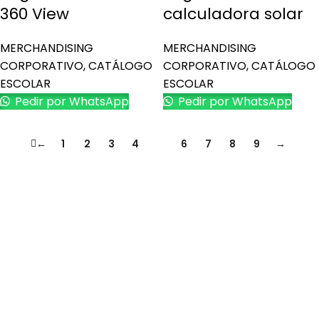
360 View
calculadora solar
MERCHANDISING
MERCHANDISING
CORPORATIVO
,
CATÁLOGO
CORPORATIVO
,
CATÁLOGO
ESCOLAR
ESCOLAR
Pedir por WhatsApp
Pedir por WhatsApp
←
1
2
3
4
5
6
7
8
9
→
Es una empresa peruana con amplia experiencia en el
mercado de productos promocionales y publicitarios.
Últimos artículos